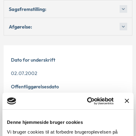
Sagsfremstilling:
Afgørelse:
Dato for underskrift
02.07.2002
Offentliggørelsesdato
10.07.2013
Denne principafgørelse er kasseret den 6. februar
2015, da den er erstattet af principafgørelse 5-15.
Denne hjemmeside bruger cookies
Vi bruger cookies til at forbedre brugeroplevelsen på
Paragraf