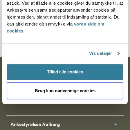
ast.dk. Ved at tillade alle cookies giver du samtykke til, at
Ankestyrelsen samt tredjeparter anvender cookies på
§ 97 § 98 § 1 § 19 § 113 § 17
hjemmesiden, blandt andet til indsamling af statistik. Du
Journalnummer
kan altid ændre dit samtykke via
vores side om
cookies
.
350576-01
Vis detaljer
Ankestyrelsen
Tillad alle cookies
Postadresse:
Brug kun nødvendige cookies
Nytorv 7, 2. sal
9000 Aalborg
Ankestyrelsen Aalborg