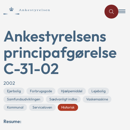
Ankestyrelsens
principafgørelse
C-31-02
2002
Ejerbolig
Forbrugsgode
Hjælpemiddel
Lejebolig
Samfundsudviklingen
Sædvanligt indbo
Vaskemaskine
Kommunal
Serviceloven
Historisk
Resume: