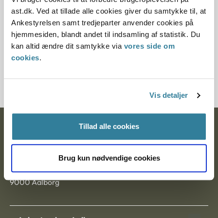
Paragraf
ast.dk. Ved at tillade alle cookies giver du samtykke til, at
Ankestyrelsen samt tredjeparter anvender cookies på
§ 27 § 50 § 49 § 51 § 28
hjemmesiden, blandt andet til indsamling af statistik. Du
kan altid ændre dit samtykke via
vores side om
Journalnummer
cookies
.
200066-02
Vis detaljer
Tillad alle cookies
Ankestyrelsen
Postadresse:
Brug kun nødvendige cookies
Nytorv 7, 2. sal
9000 Aalborg