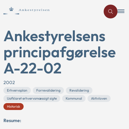
Ankestyrelsens
principafgørelse
A-22-02
2002
Erhvervsplan
Forrevalidering
Revalidering
Uafklaret erhvervsmæssigt sigte
Kommunal
Aktivloven
Historisk
Resume: