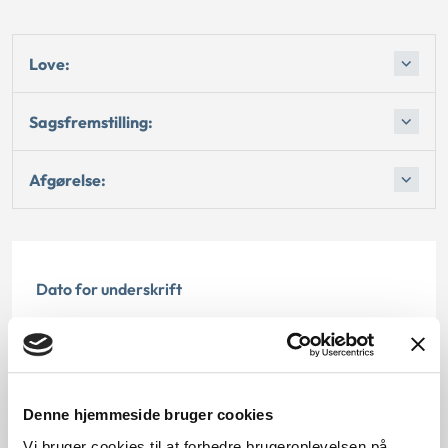
Love:
Sagsfremstilling:
Afgørelse:
Dato for underskrift
02.07.2002
Offentliggørelsesdato
Denne hjemmeside bruger cookies
10.07.2013
Vi bruger cookies til at forbedre brugeroplevelsen på