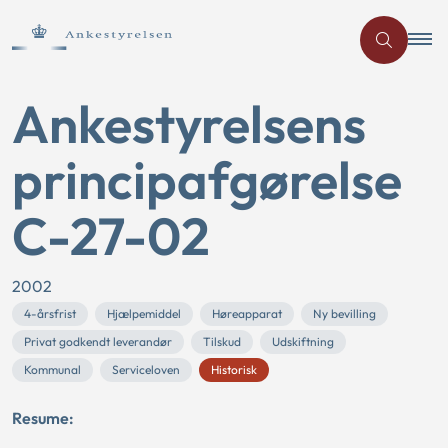
Ankestyrelsens
principafgørelse
C-27-02
2002
4-årsfrist
Hjælpemiddel
Høreapparat
Ny bevilling
Privat godkendt leverandør
Tilskud
Udskiftning
Kommunal
Serviceloven
Historisk
Resume: