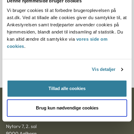
Offentliggørelsesdato
Denne hjemmeside bruger cookies
Vi bruger cookies til at forbedre brugeroplevelsen på
10.07.2013
ast.dk. Ved at tillade alle cookies giver du samtykke til, at
Ankestyrelsen samt tredjeparter anvender cookies på
Paragraf
hjemmesiden, blandt andet til indsamling af statistik. Du
kan altid ændre dit samtykke via
vores side om
§ 112 § 97 § 5
cookies
.
Journalnummer
350505-01
Vis detaljer
Tillad alle cookies
Ankestyrelsen
Brug kun nødvendige cookies
Postadresse:
Nytorv 7, 2. sal
9000 Aalborg