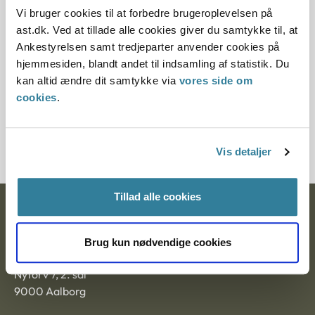
området.
Vi bruger cookies til at forbedre brugeroplevelsen på
ast.dk. Ved at tillade alle cookies giver du samtykke til, at
Paragraf
Ankestyrelsen samt tredjeparter anvender cookies på
hjemmesiden, blandt andet til indsamling af statistik. Du
§ 26 § 74 § 7 § 74d
kan altid ændre dit samtykke via
vores side om
cookies
.
Journalnummer
2000434-03
Vis detaljer
Tillad alle cookies
Ankestyrelsen
Brug kun nødvendige cookies
Postadresse:
Nytorv 7, 2. sal
9000 Aalborg