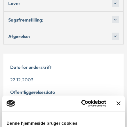
Love:
Sagsfremstilling:
Afgørelse:
Dato for underskrift
22.12.2003
Offentliggørelsesdato
10.07.2013
Denne principafgørelse er kasseret den 13.
Denne hjemmeside bruger cookies
december 2019, da der er kommet nye regler på