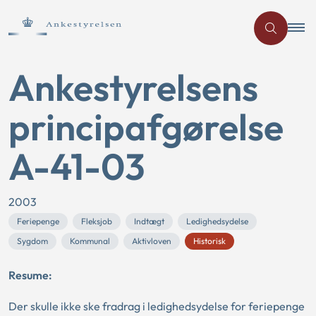
Ankestyrelsens
principafgørelse
A-41-03
2003
Feriepenge
Fleksjob
Indtægt
Ledighedsydelse
Sygdom
Kommunal
Aktivloven
Historisk
Resume:
Der skulle ikke ske fradrag i ledighedsydelse for feriepenge