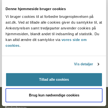
07.05.2003
Denne hjemmeside bruger cookies
Offentliggørelsesdato
Vi bruger cookies til at forbedre brugeroplevelsen på
ast.dk. Ved at tillade alle cookies giver du samtykke til, at
11.07.2013
Ankestyrelsen samt tredjeparter anvender cookies på
hjemmesiden, blandt andet til indsamling af statistik. Du
Paragraf
kan altid ændre dit samtykke via
vores side om
cookies
.
§43 §42 §17
Journalnummer
Vis detaljer
6001233-02
Tillad alle cookies
Brug kun nødvendige cookies
Ankestyrelsen
Postadresse: