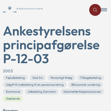
Ankestyrelsens
principafgørelse
P-12-03
2003
Fejludbetaling
God tro
Personligt tillæg
Tilbagebetaling
Udgift til indbetaling til en pensionsordning
Økonomisk vurdering
Kommunal
Udbetaling Danmark
Gammelførtidspensionloven
Gældende
Resume: