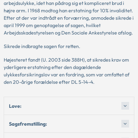
arbejdsulykke, idet han pådrog sig et kompliceret brud i
højre arm. I 1968 modtog han erstatning for 10% invaliditet.
Efter at der var indtrådt en forværring, anmodede sikrede i
april 1999 om genoptagelse af sagen, hvilket
Arbejdsskadestyrelsen og Den Sociale Ankestyrelse afslog.
Sikrede indbragte sagen for retten.
Højesteret fandt (U. 2003 side 388H), at sikredes krav om
yderligere erstatning efter den dagældende
ulykkesforsikringslov var en fordring, som var omfattet af
den 20-årige forældelse efter DL 5-14-4.
Love:
Sagsfremstilling: