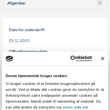
Afgørelse:
Dato for underskrift
05.12.2003
Offentliggørelsesdato
06.02.2014
Paragraf
Denne hjemmeside bruger cookies
Journalnummer
Vi bruger cookies til at forbedre brugeroplevelsen på
ast.dk. Ved at tillade alle cookies giver du samtykke til, at
1006542-99
Ankestyrelsen samt tredjeparter anvender cookies på
hjemmesiden, blandt andet til indsamling af statistik. Du
kan altid ændre dit samtykke via
vores side om