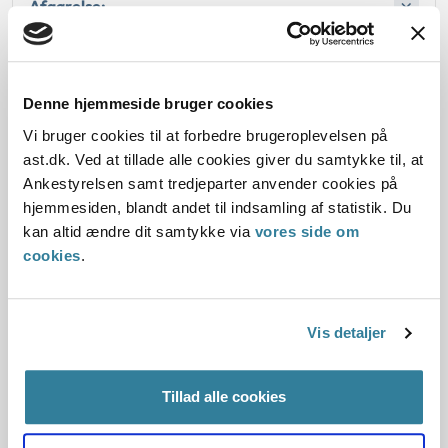
Afgørelse:
Denne hjemmeside bruger cookies
Dato for underskrift
Vi bruger cookies til at forbedre brugeroplevelsen på
05.12.2003
ast.dk. Ved at tillade alle cookies giver du samtykke til, at
Ankestyrelsen samt tredjeparter anvender cookies på
Offentliggørelsesdato
hjemmesiden, blandt andet til indsamling af statistik. Du
kan altid ændre dit samtykke via
vores side om
10.07.2013
cookies
.
Paragraf
Vis detaljer
§ 13 § 29 § 12 § 28 § 42
Journalnummer
Tillad alle cookies
3500269-03