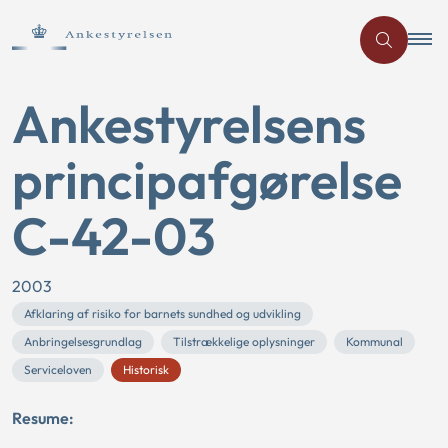
Ankestyrelsens
principafgørelse
C-42-03
2003
Afklaring af risiko for barnets sundhed og udvikling
Anbringelsesgrundlag
Tilstrækkelige oplysninger
Kommunal
Serviceloven
Historisk
Resume: