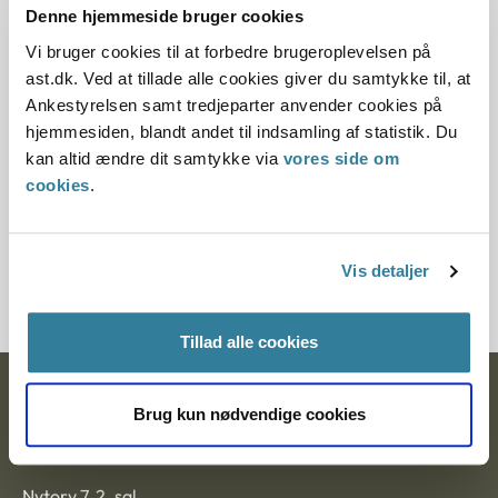
Denne hjemmeside bruger cookies
Denne principmeddelelse er kasseret den 25. august
2020, da den er indarbejdet i principmeddelelse 21-
Vi bruger cookies til at forbedre brugeroplevelsen på
20.
ast.dk. Ved at tillade alle cookies giver du samtykke til, at
Ankestyrelsen samt tredjeparter anvender cookies på
Paragraf
hjemmesiden, blandt andet til indsamling af statistik. Du
kan altid ændre dit samtykke via
vores side om
§39 §51 §55
cookies
.
Journalnummer
4000111-03
Vis detaljer
Tillad alle cookies
Ankestyrelsen
Brug kun nødvendige cookies
Postadresse:
Nytorv 7, 2. sal