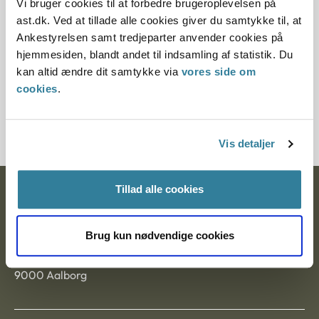
Vi bruger cookies til at forbedre brugeroplevelsen på
Paragraf
ast.dk. Ved at tillade alle cookies giver du samtykke til, at
Ankestyrelsen samt tredjeparter anvender cookies på
§ 84 § 67 § 81 § 5 § 68 § 4 § 100
hjemmesiden, blandt andet til indsamling af statistik. Du
kan altid ændre dit samtykke via
vores side om
Journalnummer
cookies
.
3500346-03
Vis detaljer
Tillad alle cookies
Ankestyrelsen
Postadresse:
Brug kun nødvendige cookies
Nytorv 7, 2. sal
9000 Aalborg