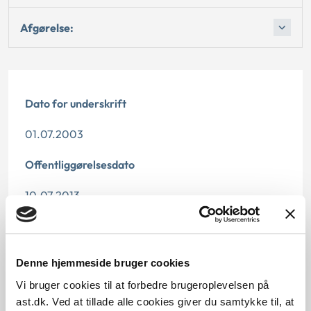
Afgørelse:
Dato for underskrift
01.07.2003
Offentliggørelsesdato
10.07.2013
Denne principafgørelse er kasseret den 18. juni 2019,
da den ikke længere har vejledningsværdi.
Denne hjemmeside bruger cookies
Paragraf
Vi bruger cookies til at forbedre brugeroplevelsen på
ast.dk. Ved at tillade alle cookies giver du samtykke til, at
§ 29