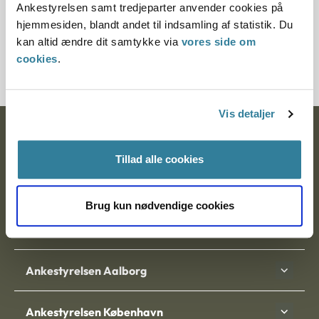
Ankestyrelsen samt tredjeparter anvender cookies på
Journalnummer
hjemmesiden, blandt andet til indsamling af statistik. Du
kan altid ændre dit samtykke via
vores side om
2000549-02
cookies
.
Vis detaljer
Ankestyrelsen
Tillad alle cookies
Postadresse:
Nytorv 7, 2. sal
Brug kun nødvendige cookies
9000 Aalborg
Ankestyrelsen Aalborg
Ankestyrelsen København