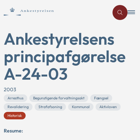
Ankestyrelsens
principafgørelse
A-24-03
2003
Arresthus
Begunstigende forvaltningsakt
Fængsel
Revalidering
Strafafsoning
Kommunal
Aktivloven
Historisk
Resume: