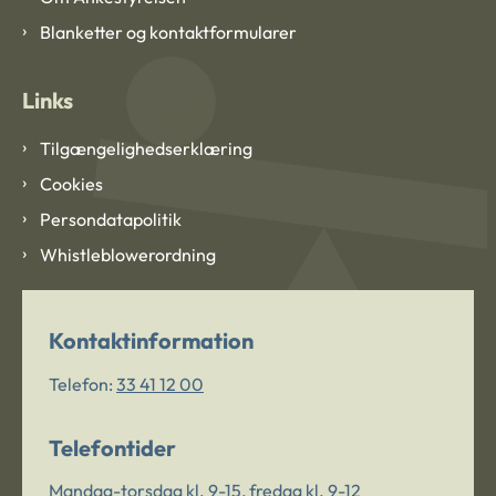
Blanketter og kontaktformularer
Links
Tilgængelighedserklæring
Cookies
Persondatapolitik
Whistleblowerordning
Kontaktinformation
Telefon:
33 41 12 00
Telefontider
Mandag-torsdag kl. 9-15, fredag kl. 9-12