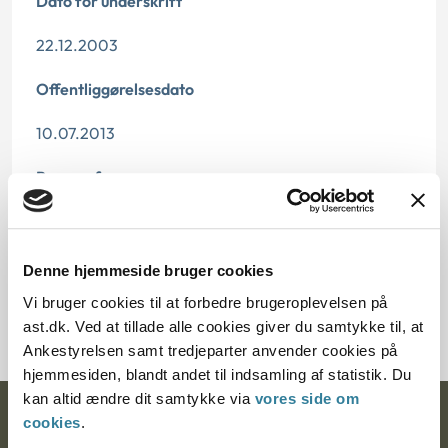
Dato for underskrift
22.12.2003
Offentliggørelsesdato
10.07.2013
Paragraf
§ 81
Journalnummer
Denne hjemmeside bruger cookies
Vi bruger cookies til at forbedre brugeroplevelsen på
2000068-03
ast.dk. Ved at tillade alle cookies giver du samtykke til, at
Ankestyrelsen samt tredjeparter anvender cookies på
hjemmesiden, blandt andet til indsamling af statistik. Du
kan altid ændre dit samtykke via
vores side om
cookies
.
Ankestyrelsen