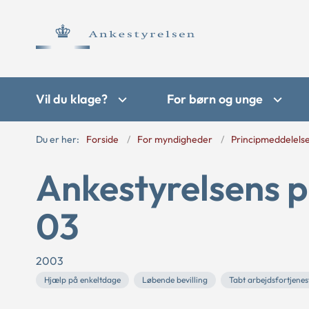
Vil du klage?
For børn og unge
Du er her:
Forside
For myndigheder
Principmeddelels
Ankestyrelsens p
03
2003
Hjælp på enkeltdage
Løbende bevilling
Tabt arbejdsfortjenes