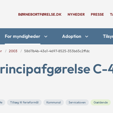
BØRNEBORTFØRELSE.DK
NYHEDER
PRESSE
T
For myndigheder
Adoption
Tilsy
er
2003
58611b4b-43a1-4697-8525-353b65c2ffdc
rincipafgørelse C-
te
Tillæg til ferieformål
Kommunal
Serviceloven
Gældende