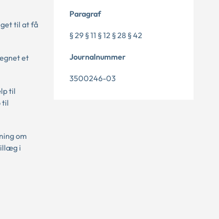
Paragraf
et til at få
§ 29 § 11 § 12 § 28 § 42
Journalnummer
regnet et
3500246-03
p til
til
dning om
illæg i