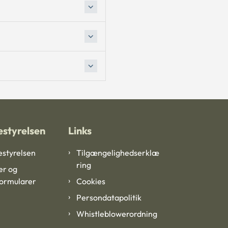
styrelsen
Links
styrelsen
Tilgængelighedserklæ
ring
er og
formularer
Cookies
Persondatapolitik
Whistleblowerordning