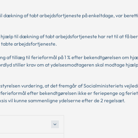
 dækning af tabt arbejdsfortjeneste på enkeltdage, var berettig
ælp til dækning af tabt arbejdsfortjeneste har ret til at få be
e tabte arbejdsfortjeneste.
 af tillæg til ferieformål på 1 % efter bekendtgørelsen om hjæl
ordlyd stiller krav om at ydelsesmodtageren skal modtage hjælp 
yrelsen vurdering, at det fremgår af Socialministeriets vejle
il ferieformål efter bekendtgørelsen ikke er feriepenge og feriet
aksis vil kunne sammenligne ydelserne efter de 2 regelsæt.