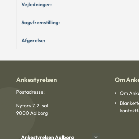
Vejledninger:
Sagsfremstilling:
Afgørelse:
Ankestyrelsen
Om Anke
Postadresse:
Om Anke
Blankett
Nytorv 7, 2. sal
kontakt
9000 Aalborg
Ankestyrelsen Aalborg