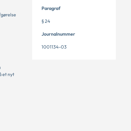
Paragraf
fgørelse
§ 24
Journalnummer
1001134-03
a
 et nyt