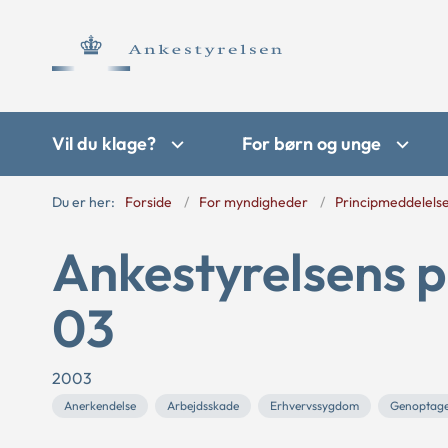
Vil du klage?
For børn og unge
Du er her:
Forside
For myndigheder
Principmeddelels
Ankestyrelsens p
03
2003
Anerkendelse
Arbejdsskade
Erhvervssygdom
Genoptage