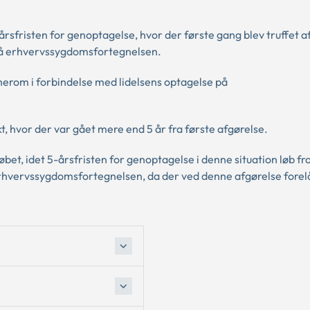
sfristen for genoptagelse, hvor der første gang blev truffet a
 på erhvervssygdomsfortegnelsen.
erom i forbindelse med lidelsens optagelse på
 hvor der var gået mere end 5 år fra første afgørelse.
bet, idet 5-årsfristen for genoptagelse i denne situation løb fr
rhvervssygdomsfortegnelsen, da der ved denne afgørelse forelå