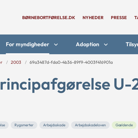
BØRNEBORTFØRELSE.DK
NYHEDER
PRESSE
T
For myndigheder
Adoption
Tilsy
er
2003
69a3487d-fda0-4b36-89f9-4003f416901a
rincipafgørelse U-
lse
Rygsmerter
Arbejdsskade
Arbejdsskadeloven
Gældende