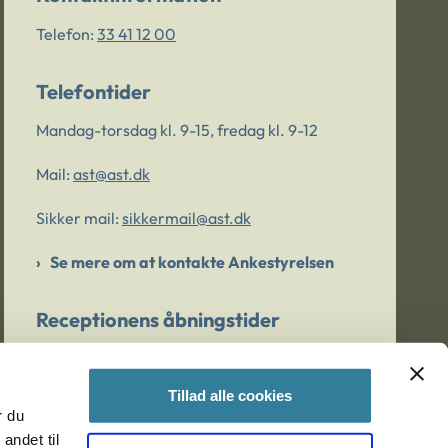
Telefon:
33 41 12 00
Telefontider
Mandag-torsdag kl. 9-15, fredag kl. 9-12
Mail:
ast@ast.dk
Sikker mail:
sikkermail@ast.dk
Se mere om at kontakte Ankestyrelsen
Receptionens åbningstider
Mandag-torsdag kl. 9-15, fredag kl. 9-13
Tillad alle cookies
r du
Er du bekymret for et barn/en ung?
andet til