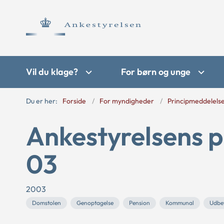
Vil du klage?
For børn og unge
Du er her:
Forside
For myndigheder
Principmeddelels
Ankestyrelsens p
03
2003
Domstolen
Genoptagelse
Pension
Kommunal
Udbe