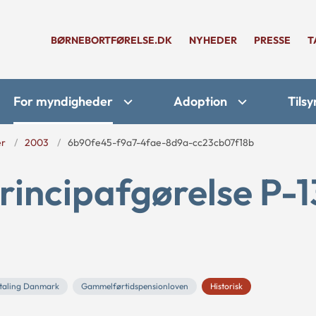
BØRNEBORTFØRELSE.DK
NYHEDER
PRESSE
T
For myndigheder
Adoption
Tilsy
er
2003
6b90fe45-f9a7-4fae-8d9a-cc23cb07f18b
rincipafgørelse P-1
taling Danmark
Gammelførtidspensionloven
Historisk