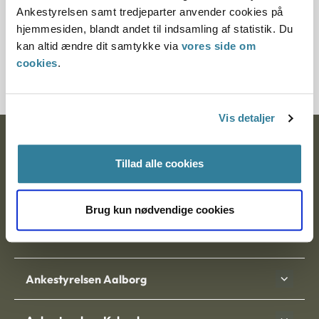
§ 93
Ankestyrelsen samt tredjeparter anvender cookies på
hjemmesiden, blandt andet til indsamling af statistik. Du
Journalnummer
kan altid ændre dit samtykke via
vores side om
2000255-03
cookies
.
Vis detaljer
Ankestyrelsen
Tillad alle cookies
Postadresse:
Nytorv 7, 2. sal
Brug kun nødvendige cookies
9000 Aalborg
Ankestyrelsen Aalborg