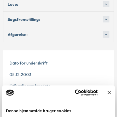
Love:
Sagsfremstilling:
Afgørelse:
Dato for underskrift
05.12.2003
Offentliggørelsesdato
11.07.2013
Denne principafgørelse er kasseret den 25. juni
Denne hjemmeside bruger cookies
2019, da den ikke længere har vejledningsværdi.