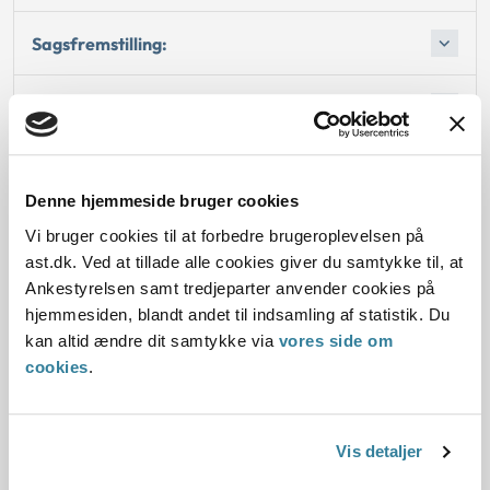
Sagsfremstilling:
Afgørelse:
Denne hjemmeside bruger cookies
Dato for underskrift
Vi bruger cookies til at forbedre brugeroplevelsen på
ast.dk. Ved at tillade alle cookies giver du samtykke til, at
05.12.2003
Ankestyrelsen samt tredjeparter anvender cookies på
hjemmesiden, blandt andet til indsamling af statistik. Du
Offentliggørelsesdato
kan altid ændre dit samtykke via
vores side om
cookies
.
10.07.2013
Denne principafgørelse er kasseret den 1. august
2019, da den ikke længere har vejledningsværdi.
Vis detaljer