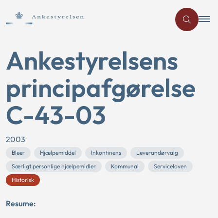
Ankestyrelsens
principafgørelse
C-43-03
2003
Bleer
Hjælpemiddel
Inkontinens
Leverandørvalg
Særligt personlige hjælpemidler
Kommunal
Serviceloven
Historisk
Resume: