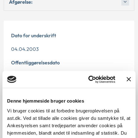
Afgørelse:
Dato for underskrift
04.04.2003
Offentliggørelsesdato
12.07.2013
Paragraf
Denne hjemmeside bruger cookies
§ 5 § 7 § 11
Vi bruger cookies til at forbedre brugeroplevelsen på
Journalnummer
ast.dk. Ved at tillade alle cookies giver du samtykke til, at
Ankestyrelsen samt tredjeparter anvender cookies på
2000357-02
hjemmesiden, blandt andet til indsamling af statistik. Du