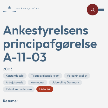
Ankestyrelsens
principafgørelse
A-11-03
2003
Kontanthjælp
Tilbagevirkende kraft
Vejledningspligt
Arbejdsskade
Kommunal
Udbetaling Danmark
Retssikkerhedsloven
Historisk
Resume: