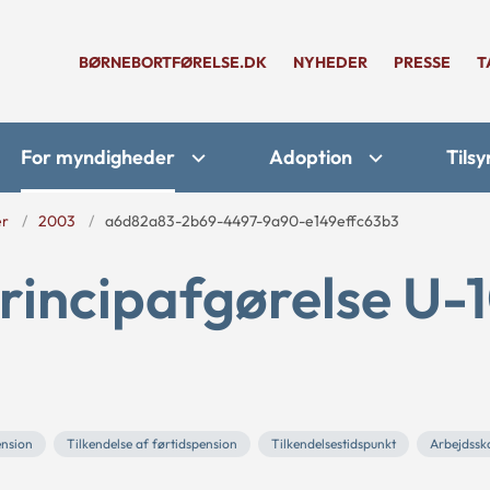
BØRNEBORTFØRELSE.DK
NYHEDER
PRESSE
T
For myndigheder
Adoption
Tilsy
er
2003
a6d82a83-2b69-4497-9a90-e149effc63b3
rincipafgørelse U-
ension
Tilkendelse af førtidspension
Tilkendelsestidspunkt
Arbejdssk