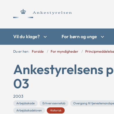
Vil du klage?
For børn og unge
Du er her:
Forside
For myndigheder
Principmeddelels
Ankestyrelsens p
03
2003
Arbejdsskade
Erhvervsevnetab
Overgang til tjenestemandsp
Arbejdsskadeloven
Historisk