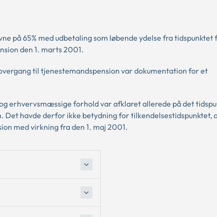
evne på 65% med udbetaling som løbende ydelse fra tidspunktet 
nsion den 1. marts 2001.
r overgang til tjenestemandspension var dokumentation for et
og erhvervsmæssige forhold var afklaret allerede på det tidspu
. Det havde derfor ikke betydning for tilkendelsestidspunktet, a
sion med virkning fra den 1. maj 2001.