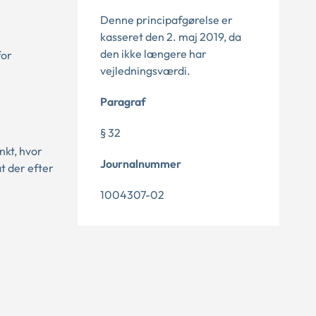
Denne principafgørelse er
kasseret den 2. maj 2019, da
den ikke længere har
for
vejledningsværdi.
Paragraf
§ 32
nkt, hvor
Journalnummer
t der efter
1004307-02