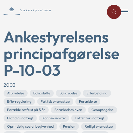
Ankestyrelsens
principafgørelse
P-10-03
2003
Afbrydelse
Boligstøtte
Boligydelse
Efterbetaling
Efterregulering
Faktisk ukendskab
Forældelse
Forældelsesfrist på 5 år
Forældelsesloven
Genoptagelse
Hidtidig indtægt
Konnekse krav
Loftet for indtægt
Oprindelig social begivenhed
Pension
Retligt ukendskab