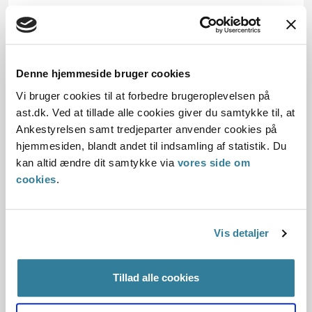
02.05.2003
Offentliggørelsesdato
Denne hjemmeside bruger cookies
12.07.2013
Vi bruger cookies til at forbedre brugeroplevelsen på
ast.dk. Ved at tillade alle cookies giver du samtykke til, at
Paragraf
Ankestyrelsen samt tredjeparter anvender cookies på
§2 §1
hjemmesiden, blandt andet til indsamling af statistik. Du
kan altid ændre dit samtykke via
vores side om
Lovområder
cookies
.
Forældelsesloven
Vis detaljer
Emner
Efterbetaling, Genoptagelse, Forældelse, Pension
Tillad alle cookies
Journalnummer J.nr.: 6000536-02