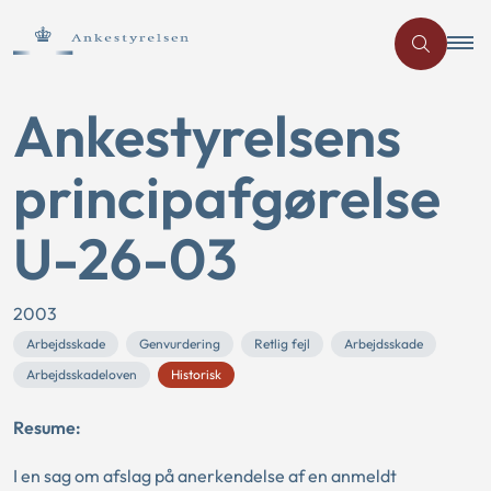
Ankestyrelsens
principafgørelse
U-26-03
2003
Arbejdsskade
Genvurdering
Retlig fejl
Arbejdsskade
Arbejdsskadeloven
Historisk
Resume:
I en sag om afslag på anerkendelse af en anmeldt