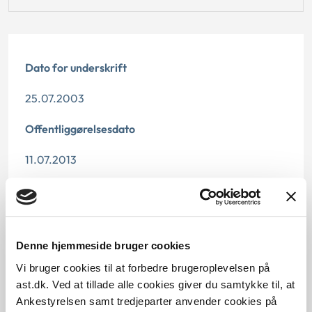
Dato for underskrift
25.07.2003
Offentliggørelsesdato
11.07.2013
Denne principafgørelse er kasseret den 2. maj 2019,
da den ikke længere har vejledningsværdi.
Paragraf
Denne hjemmeside bruger cookies
§55
Vi bruger cookies til at forbedre brugeroplevelsen på
ast.dk. Ved at tillade alle cookies giver du samtykke til, at
Journalnummer
Ankestyrelsen samt tredjeparter anvender cookies på