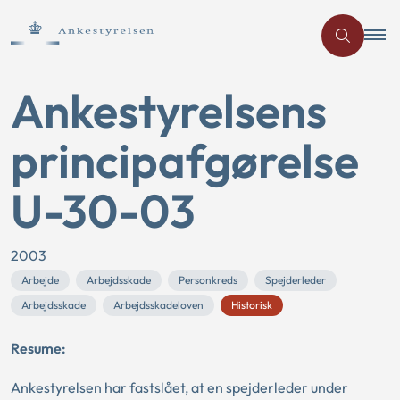
Ankestyrelsens
principafgørelse
U-30-03
2003
Arbejde
Arbejdsskade
Personkreds
Spejderleder
Arbejdsskade
Arbejdsskadeloven
Historisk
Resume:
Ankestyrelsen har fastslået, at en spejderleder under