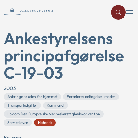
Ankestyrelsens
principafgørelse
C-19-03
2003
Anbringelse uden for hjemmet
Forældres deltagelse i møder
Transportudgifter
Kommunal
Lov om Den Europæiske Menneskerettighedskonvention
Serviceloven
Historisk
Resume: