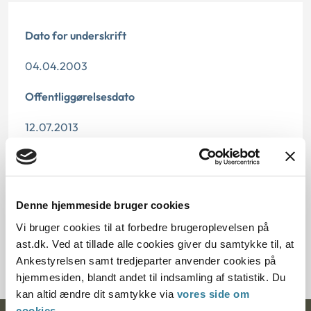
Dato for underskrift
04.04.2003
Offentliggørelsesdato
12.07.2013
Paragraf
§76 §60 §52 §123 §72 §131 §40 §40b §62 §131a
Denne hjemmeside bruger cookies
Journalnummer
Vi bruger cookies til at forbedre brugeroplevelsen på
ast.dk. Ved at tillade alle cookies giver du samtykke til, at
3500219-02
Ankestyrelsen samt tredjeparter anvender cookies på
hjemmesiden, blandt andet til indsamling af statistik. Du
kan altid ændre dit samtykke via
vores side om
cookies
.