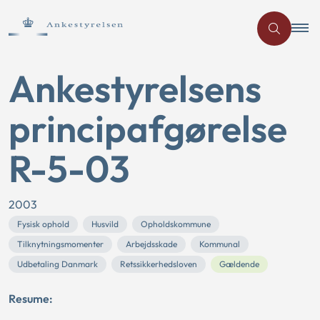
Ankestyrelsens
principafgørelse
R-5-03
2003
Fysisk ophold
Husvild
Opholdskommune
Tilknytningsmomenter
Arbejdsskade
Kommunal
Udbetaling Danmark
Retssikkerhedsloven
Gældende
Resume: