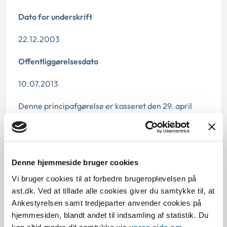
Dato for underskrift
22.12.2003
Offentliggørelsesdato
10.07.2013
Denne principafgørelse er kasseret den 29. april
2019, da den ikke længere har vejledningsværdi.
Paragraf
§ 29 § 2 § 13b § 25 § 29n § 25a
Denne hjemmeside bruger cookies
Vi bruger cookies til at forbedre brugeroplevelsen på
Journalnummer
ast.dk. Ved at tillade alle cookies giver du samtykke til, at
Ankestyrelsen samt tredjeparter anvender cookies på
2000451-03
hjemmesiden, blandt andet til indsamling af statistik. Du