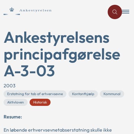
Ankestyrelsens
principafgørelse
A-3-03
2003
Erstatning for tab af erhvervsevne
Kontanthjælp
Kommunal
Aktivloven
Historisk
Resume:
En løbende erhvervsevnetabserstatning skulle ikke