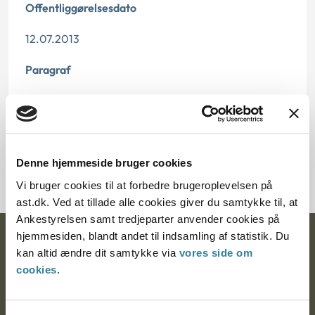
Offentliggørelsesdato
12.07.2013
Paragraf
§ 33 § 14
Journalnummer
2000701-02
Denne hjemmeside bruger cookies
Vi bruger cookies til at forbedre brugeroplevelsen på
ast.dk. Ved at tillade alle cookies giver du samtykke til, at
Ankestyrelsen samt tredjeparter anvender cookies på
hjemmesiden, blandt andet til indsamling af statistik. Du
Ankestyrelsen
kan altid ændre dit samtykke via
vores side om
cookies
.
Postadresse:
Nytorv 7, 2. sal