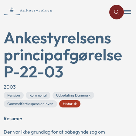
Ankestyrelsens
principafgørelse
P-22-03
2003
Pension
Kommunal
Udbetaling Danmark
Gammelførtidspensionloven
Historisk
Resume:
Der var ikke grundlag for at påbegynde sag om