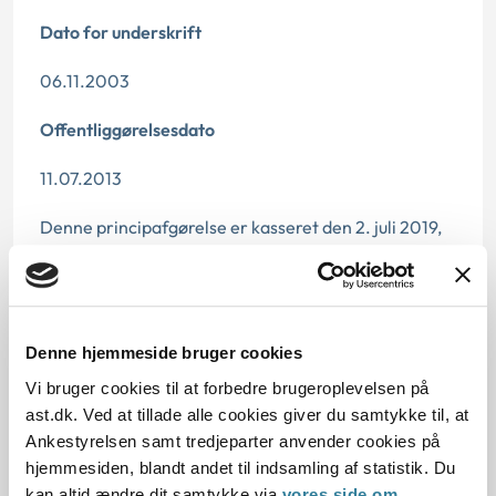
Dato for underskrift
06.11.2003
Offentliggørelsesdato
11.07.2013
Denne principafgørelse er kasseret den 2. juli 2019,
da der er kommet nye regler på området.
Paragraf
§ 24 § 18
Denne hjemmeside bruger cookies
Vi bruger cookies til at forbedre brugeroplevelsen på
Journalnummer
ast.dk. Ved at tillade alle cookies giver du samtykke til, at
Ankestyrelsen samt tredjeparter anvender cookies på
6000729-03
hjemmesiden, blandt andet til indsamling af statistik. Du
kan altid ændre dit samtykke via
vores side om