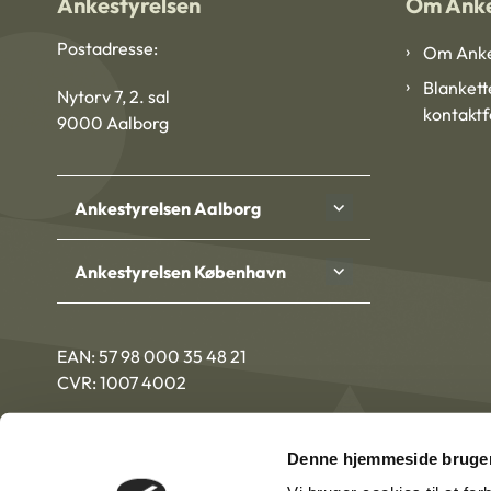
Ankestyrelsen
Om Anke
Postadresse:
Om Anke
Blankett
Nytorv 7, 2. sal
kontakt
9000 Aalborg
Ankestyrelsen Aalborg
Ankestyrelsen København
EAN: 57 98 000 35 48 21
CVR: 1007 4002
Denne hjemmeside bruger