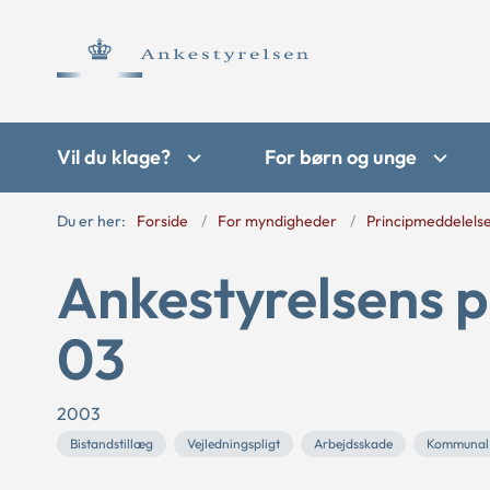
Vil du klage?
For børn og unge
Du er her:
Forside
For myndigheder
Principmeddelels
Ankestyrelsens p
03
2003
Bistandstillæg
Vejledningspligt
Arbejdsskade
Kommunal