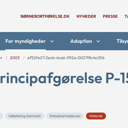
BØRNEBORTFØRELSE.DK
NYHEDER
PRESSE
T
For myndigheder
Adoption
Tilsy
er
2003
ef52fe27-2ecb-4ca6-992a-0027f8c4c056
rincipafgørelse P-1
Udbetaling Danmark
Retssikkerhedsloven
Historisk