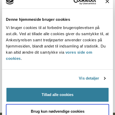
22.12.2003
Denne hjemmeside bruger cookies
Offentliggørelsesdato
Vi bruger cookies til at forbedre brugeroplevelsen på
10.07.2013
ast.dk. Ved at tillade alle cookies giver du samtykke til, at
Ankestyrelsen samt tredjeparter anvender cookies på
Denne principafgørelse er kasseret den 1. juli 2016,
hjemmesiden, blandt andet til indsamling af statistik. Du
da den er erstattet af principafgørelse 34-16.
kan altid ændre dit samtykke via
vores side om
cookies
.
Paragraf
§ 84 § 29 § 100
Vis detaljer
Journalnummer
3500397-03
Tillad alle cookies
Brug kun nødvendige cookies