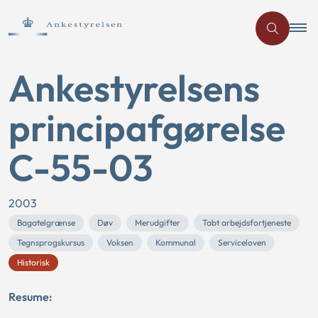
Ankestyrelsens
principafgørelse
C-55-03
2003
Bagatelgrænse
Døv
Merudgifter
Tabt arbejdsfortjeneste
Tegnsprogskursus
Voksen
Kommunal
Serviceloven
Historisk
Resume: