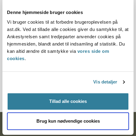
Offentliggørelsesdato
Denne hjemmeside bruger cookies
10.07.2013
Vi bruger cookies til at forbedre brugeroplevelsen på
Denne principafgørelse er kasseret den 4. juli 2018,
ast.dk. Ved at tillade alle cookies giver du samtykke til, at
da den ikke længere har vejledningsværdi.
Ankestyrelsen samt tredjeparter anvender cookies på
hjemmesiden, blandt andet til indsamling af statistik. Du
Paragraf
kan altid ændre dit samtykke via
vores side om
cookies
.
§ 5 § 78 § 71 § 83 § 17
Journalnummer
Vis detaljer
2000028-02
Tillad alle cookies
Brug kun nødvendige cookies
Ankestyrelsen