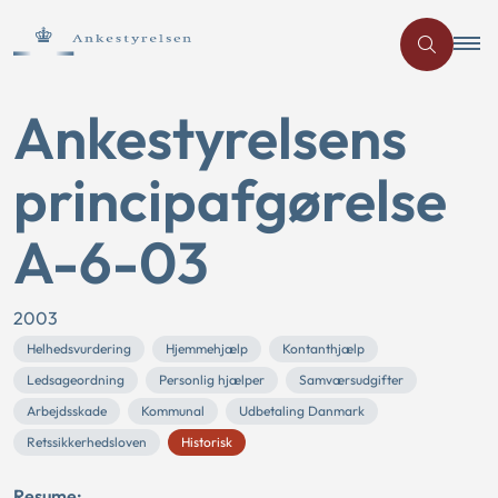
Ankestyrelsens
principafgørelse
A-6-03
2003
Helhedsvurdering
Hjemmehjælp
Kontanthjælp
Ledsageordning
Personlig hjælper
Samværsudgifter
Arbejdsskade
Kommunal
Udbetaling Danmark
Retssikkerhedsloven
Historisk
Resume: