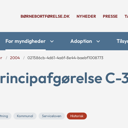
BØRNEBORTFØRELSE.DK
NYHEDER
PRESSE
T
For myndigheder
Adoption
Tilsy
er
2004
021586cb-4d61-4a6f-8e44-baebf1008773
rincipafgørelse C-
etning
Kommunal
Serviceloven
Historisk