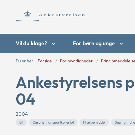
Vil du klage?
For børn og unge
Du er her:
Forside
For myndigheder
Principmeddelels
Ankestyrelsens p
04
2004
Bil
Carony transportkørestol
Hjælpemiddel
Særlig indr