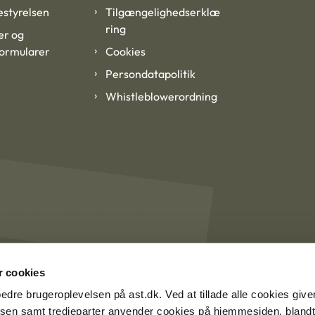
styrelsen
Tilgængelighedserklæ
ring
er og
formularer
Cookies
Persondatapolitik
Whistleblowerordning
 cookies
rbedre brugeroplevelsen på ast.dk. Ved at tillade alle cookies give
lsen samt tredjeparter anvender cookies på hjemmesiden, blandt 