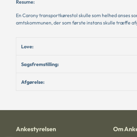
Resume:
En Carony transportkørestol skulle som helhed anses so
amtskommunen, der som første instans skulle træffe afg
Love:
Sagsfremstilling:
Afgørelse:
Ankestyrelsen
Om Anke