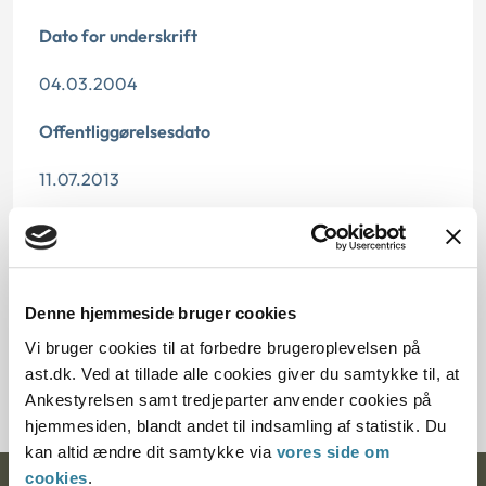
Dato for underskrift
04.03.2004
Offentliggørelsesdato
11.07.2013
Paragraf
§ 16 § 7 § 72d
Denne hjemmeside bruger cookies
Journalnummer
Vi bruger cookies til at forbedre brugeroplevelsen på
6001182-03
ast.dk. Ved at tillade alle cookies giver du samtykke til, at
Ankestyrelsen samt tredjeparter anvender cookies på
hjemmesiden, blandt andet til indsamling af statistik. Du
kan altid ændre dit samtykke via
vores side om
cookies
.