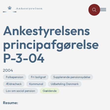
Ankestyrelsens
principafgørelse
P-3-04
2004
Folkepension
Fri boligret
Supplerende pensionsydelse
Ældrecheck
Kommunal
Udbetaling Danmark
Lov om social pension
Gældende
Resume: