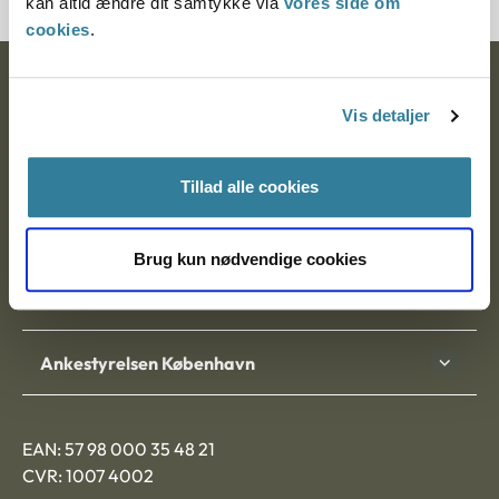
kan altid ændre dit samtykke via
vores side om
cookies
.
Ankestyrelsen
Vis detaljer
Postadresse:
Nytorv 7, 2. sal
Tillad alle cookies
9000 Aalborg
Brug kun nødvendige cookies
Ankestyrelsen Aalborg
Ankestyrelsen København
EAN: 57 98 000 35 48 21
CVR: 1007 4002