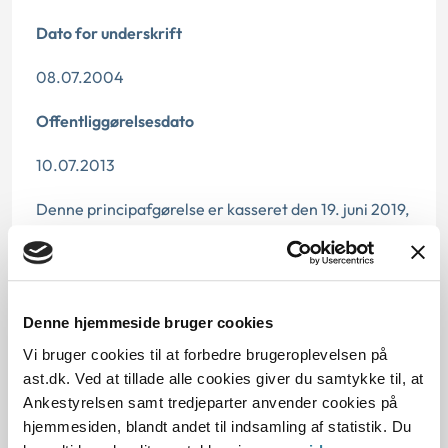
Dato for underskrift
08.07.2004
Offentliggørelsesdato
10.07.2013
Denne principafgørelse er kasseret den 19. juni 2019,
da der er kommet nye regler på området.
Paragraf
§ 11 § 56
Denne hjemmeside bruger cookies
Vi bruger cookies til at forbedre brugeroplevelsen på
Journalnummer
ast.dk. Ved at tillade alle cookies giver du samtykke til, at
Ankestyrelsen samt tredjeparter anvender cookies på
2000164-04
hjemmesiden, blandt andet til indsamling af statistik. Du