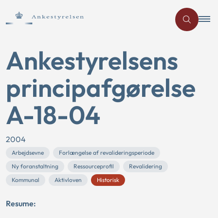
Ankestyrelsens
principafgørelse
A-18-04
2004
Arbejdsevne
Forlængelse af revalideringsperiode
Ny foranstaltning
Ressourceprofil
Revalidering
Kommunal
Aktivloven
Historisk
Resume: