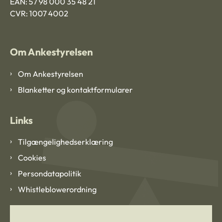
EAN: 57 98 000 35 48 21
CVR: 1007 4002
Om Ankestyrelsen
Om Ankestyrelsen
Blanketter og kontaktformularer
Links
Tilgængelighedserklæring
Cookies
Persondatapolitik
Whistleblowerordning