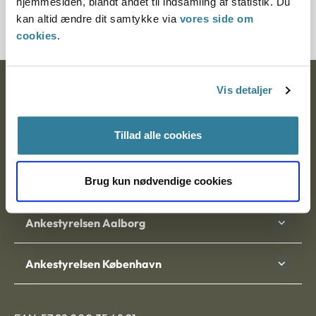
hjemmesiden, blandt andet til indsamling af statistik. Du
6700024-04
kan altid ændre dit samtykke via
vores side om
cookies
.
Ankestyrelsen
Vis detaljer
Postadresse:
Tillad alle cookies
Nytorv 7, 2. sal
9000 Aalborg
Brug kun nødvendige cookies
Ankestyrelsen Aalborg
Ankestyrelsen København