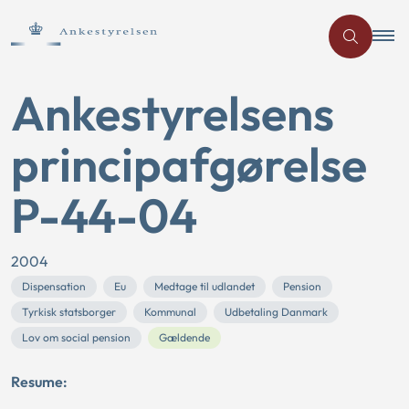
Ankestyrelsens
principafgørelse
P-44-04
2004
Dispensation
Eu
Medtage til udlandet
Pension
Tyrkisk statsborger
Kommunal
Udbetaling Danmark
Lov om social pension
Gældende
Resume: