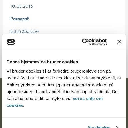
10.07.2013
Paragraf
§ 81 § 25a § 34
Journalnummer
2000637-03
Denne hjemmeside bruger cookies
Vi bruger cookies til at forbedre brugeroplevelsen på
ast.dk. Ved at tillade alle cookies giver du samtykke til, at
Ankestyrelsen samt tredjeparter anvender cookies på
Ankestyrelsen
hjemmesiden, blandt andet til indsamling af statistik. Du
kan altid ændre dit samtykke via
vores side om
Postadresse:
cookies
.
Nytorv 7, 2. sal
9000 Aalborg
Vis detaljer