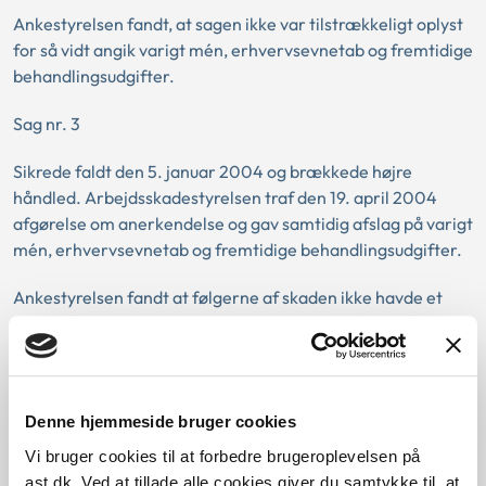
Ankestyrelsen fandt, at sagen ikke var tilstrækkeligt oplyst
for så vidt angik varigt mén, erhvervsevnetab og fremtidige
behandlingsudgifter.
Sag nr. 3
Sikrede faldt den 5. januar 2004 og brækkede højre
håndled. Arbejdsskadestyrelsen traf den 19. april 2004
afgørelse om anerkendelse og gav samtidig afslag på varigt
mén, erhvervsevnetab og fremtidige behandlingsudgifter.
Ankestyrelsen fandt at følgerne af skaden ikke havde et
omfang, der kunne begrunde et varigt mén på 5 procent
eller mere. Sikrede havde alene påklaget afgørelsen
vedrørende spørgsmålet om varigt mén.
Sag nr. 4
Denne hjemmeside bruger cookies
Vi bruger cookies til at forbedre brugeroplevelsen på
Sikrede faldt den 5. januar 2004 og slog venstre skulder, da
ast.dk. Ved at tillade alle cookies giver du samtykke til, at