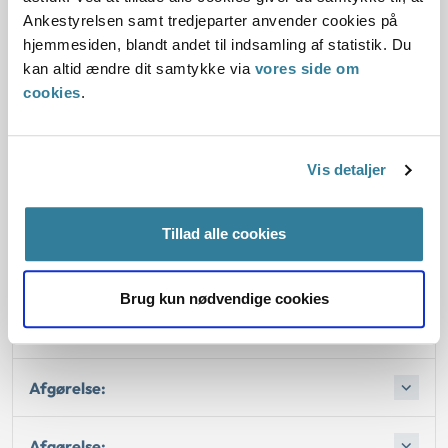
han gled på et islag.
Ankestyrelsen samt tredjeparter anvender cookies på
hjemmesiden, blandt andet til indsamling af statistik. Du
Arbejdsskadestyrelsen traf den 20. april 2004 afgørelse
kan altid ændre dit samtykke via
vores side om
om anerkendelse og gav samtidig afslag på varigt mén,
cookies
.
erhvervsevnetab og fremtidige behandlingsudgifter.
Ankestyrelsen fandt, at sagen ikke var tilstrækkeligt oplyst
for så vidt angik spørgsmålet om varigt mén og fremtidige
Vis detaljer
behandlingsudgifter.
Tillad alle cookies
Love:
Brug kun nødvendige cookies
Afgørelse:
Afgørelse:
Afgørelse: