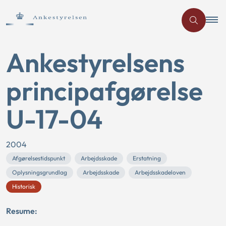
Ankestyrelsens
principafgørelse
U-17-04
2004
Afgørelsestidspunkt
Arbejdsskade
Erstatning
Oplysningsgrundlag
Arbejdsskade
Arbejdsskadeloven
Historisk
Resume: