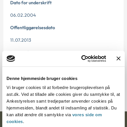
Dato for underskrift
06.02.2004
Offentliggørelsesdato
11.07.2013
Paragraf
§ 5 § 7 § 31
Journalnummer
Denne hjemmeside bruger cookies
Vi bruger cookies til at forbedre brugeroplevelsen på
7000224-03
ast.dk. Ved at tillade alle cookies giver du samtykke til, at
Ankestyrelsen samt tredjeparter anvender cookies på
hjemmesiden, blandt andet til indsamling af statistik. Du
kan altid ændre dit samtykke via
vores side om
cookies
.
Ankestyrelsen