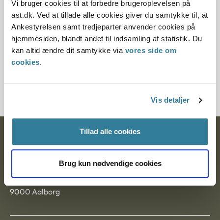
Vi bruger cookies til at forbedre brugeroplevelsen på
Paragraf
ast.dk. Ved at tillade alle cookies giver du samtykke til, at
Ankestyrelsen samt tredjeparter anvender cookies på
§ 84 § 24 § 116 § 41 § 22 § 6 § 28 § 102
hjemmesiden, blandt andet til indsamling af statistik. Du
kan altid ændre dit samtykke via
vores side om
Journalnummer
cookies
.
3500012-04
Vis detaljer
Tillad alle cookies
Ankestyrelsen
Postadresse:
Brug kun nødvendige cookies
Nytorv 7, 2. sal
9000 Aalborg