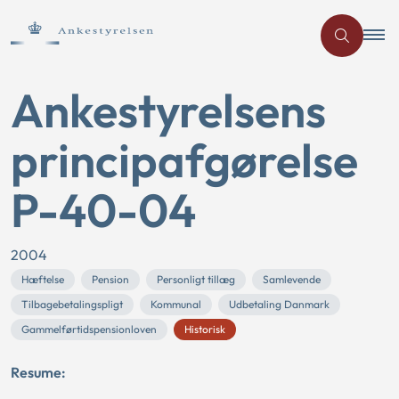
Ankestyrelsens
principafgørelse
P-40-04
2004
Hæftelse
Pension
Personligt tillæg
Samlevende
Tilbagebetalingspligt
Kommunal
Udbetaling Danmark
Gammelførtidspensionloven
Historisk
Resume: