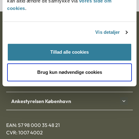
kan altid ændre dit samtykke via
vores side om
cookies
.
Ankestyrelsen
Vis detaljer
Postadresse:
Nytorv 7, 2. sal
Tillad alle cookies
9000 Aalborg
Brug kun nødvendige cookies
Ankestyrelsen Aalborg
Ankestyrelsen København
EAN: 57 98 000 35 48 21
CVR: 1007 4002