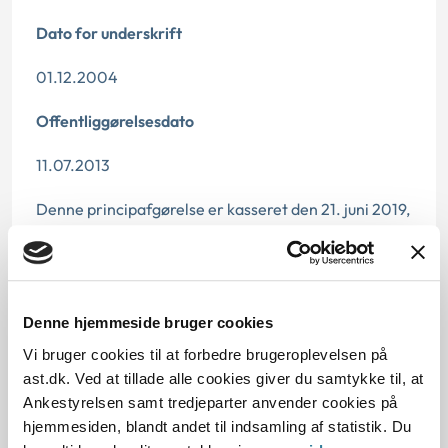
Dato for underskrift
01.12.2004
Offentliggørelsesdato
11.07.2013
Denne principafgørelse er kasseret den 21. juni 2019,
da den er erstattet af principafgørelse 34-19.
Paragraf
§ 43 § 17
Denne hjemmeside bruger cookies
Vi bruger cookies til at forbedre brugeroplevelsen på
Journalnummer
ast.dk. Ved at tillade alle cookies giver du samtykke til, at
Ankestyrelsen samt tredjeparter anvender cookies på
6000305-04
hjemmesiden, blandt andet til indsamling af statistik. Du