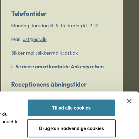
Telefontider
Mandag-torsdag kl. 9-15, fredag kl. 9-12
Mail:
ast@ast.dk
Sikker mail:
sikkermail@ast.dk
Se mere om at kontakte Ankestyrelsen
Receptionens åbningstider
Mandag-torsdag kl. 9-15, fredag kl. 9-13
Tillad alle cookies
r du
Er du bekymret for et barn/en ung?
andet til
Brug kun nødvendige cookies