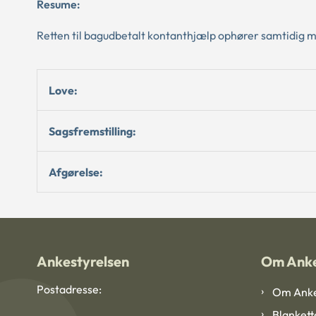
Resume:
Retten til bagudbetalt kontanthjælp ophører samtidig m
Love:
Sagsfremstilling:
Afgørelse:
Ankestyrelsen
Om Anke
Postadresse:
Om Anke
Blankett