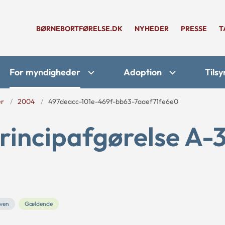
BØRNEBORTFØRELSE.DK
NYHEDER
PRESSE
T
For myndigheder
Adoption
Tilsy
er
2004
497deacc-101e-469f-bb63-7aaef71fe6e0
rincipafgørelse A-3
oven
Gældende