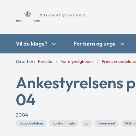
Vil du klage?
For børn og unge
Du er her:
Forside
For myndigheder
Principmeddelels
Ankestyrelsens p
04
2004
Bagudbetaling
Kontanthjælp
Su
Kommunal
Aktivl