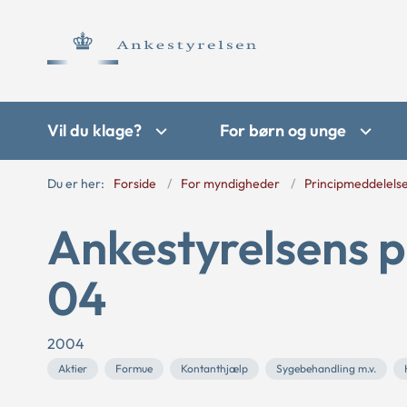
Vil du klage?
For børn og unge
Du er her:
Forside
For myndigheder
Principmeddelels
Ankestyrelsens p
04
2004
Aktier
Formue
Kontanthjælp
Sygebehandling m.v.