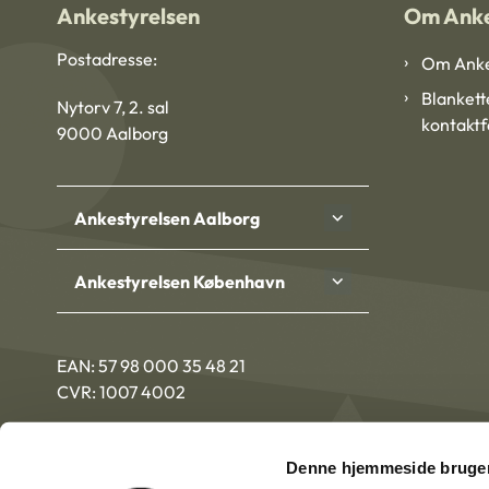
Ankestyrelsen
Om Anke
Postadresse:
Om Anke
Blankett
Nytorv 7, 2. sal
kontakt
9000 Aalborg
Ankestyrelsen Aalborg
Ankestyrelsen København
EAN: 57 98 000 35 48 21
CVR: 1007 4002
Denne hjemmeside bruger