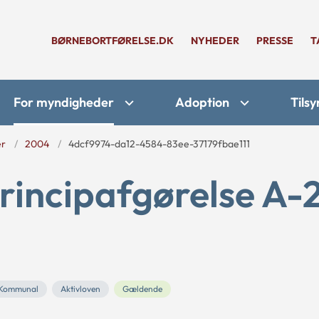
BØRNEBORTFØRELSE.DK
NYHEDER
PRESSE
T
For myndigheder
Adoption
Tilsy
er
2004
4dcf9974-da12-4584-83ee-37179fbae111
rincipafgørelse A-
Kommunal
Aktivloven
Gældende