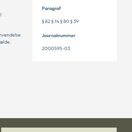
Paragraf
l
§ 82 § 14 § 80 § 39
anvendelse
Journalnummer
fælde.
2000595-03