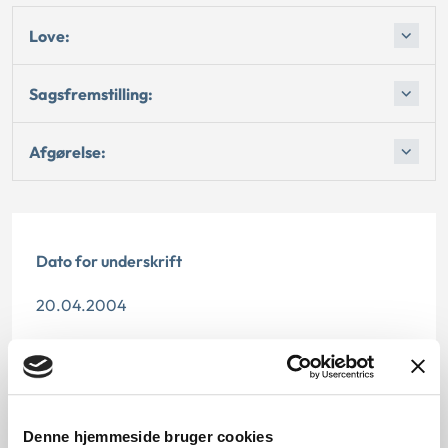
Love:
Sagsfremstilling:
Afgørelse:
Dato for underskrift
20.04.2004
Offentliggørelsesdato
11.07.2013
Denne principafgørelse er kasseret den 2. juli 2019,
Denne hjemmeside bruger cookies