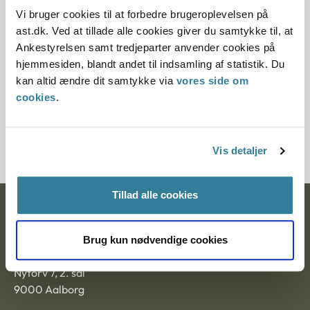
da der er kommet nye regler på området.
Vi bruger cookies til at forbedre brugeroplevelsen på
ast.dk. Ved at tillade alle cookies giver du samtykke til, at
Paragraf
Ankestyrelsen samt tredjeparter anvender cookies på
hjemmesiden, blandt andet til indsamling af statistik. Du
§ 18
kan altid ændre dit samtykke via
vores side om
cookies
.
Journalnummer
6001099-03
Vis detaljer
Tillad alle cookies
Ankestyrelsen
Brug kun nødvendige cookies
Postadresse:
Nytorv 7, 2. sal
9000 Aalborg