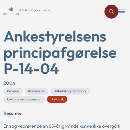
Ankestyrelsens
principafgørelse
P-14-04
2004
Pension
Kommunal
Udbetaling Danmark
Lov om social pension
Historisk
Resume:
En sag vedrørende en 65-årig kvinde kunne ikke overgå til