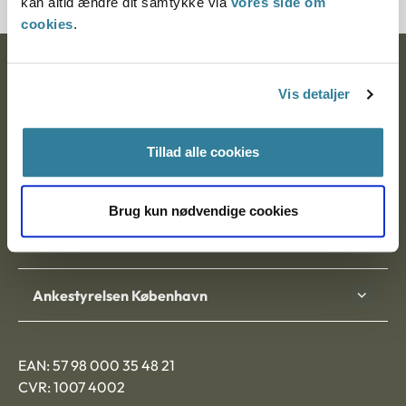
kan altid ændre dit samtykke via
vores side om
cookies
.
Ankestyrelsen
Vis detaljer
Postadresse:
Nytorv 7, 2. sal
Tillad alle cookies
9000 Aalborg
Brug kun nødvendige cookies
Ankestyrelsen Aalborg
Ankestyrelsen København
EAN: 57 98 000 35 48 21
CVR: 1007 4002