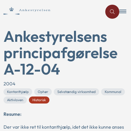
Ankestyrelsens
principafgørelse
A-12-04
2004
Kontanthjælp
Ophør
Selvstændig virksomhed
Kommunal
Aktivloven
Historisk
Resume:
Der var ikke ret til kontanthjælp, idet det ikke kunne anses