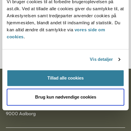
Vi bruger cookies til at forbedre brugeroplevelsen på
Paragraf
ast.dk. Ved at tillade alle cookies giver du samtykke til, at
Ankestyrelsen samt tredjeparter anvender cookies på
§ 84 § 1 § 100
hjemmesiden, blandt andet til indsamling af statistik. Du
kan altid ændre dit samtykke via
vores side om
Journalnummer
cookies
.
3500500-03
Vis detaljer
Tillad alle cookies
Ankestyrelsen
Postadresse:
Brug kun nødvendige cookies
Nytorv 7, 2. sal
9000 Aalborg