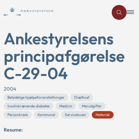
Ankestyrelsens
principafgørelse
C-29-04
2004
Betydelige hjælpeforanstaltninger
Diætkost
Insulinkrævende diabetes
Medicin
Merudgifter
Personkreds
Kommunal
Serviceloven
Historisk
Resume: