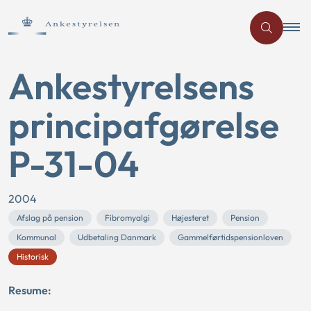
Ankestyrelsens
principafgørelse
P-31-04
2004
Afslag på pension
Fibromyalgi
Højesteret
Pension
Kommunal
Udbetaling Danmark
Gammelførtidspensionloven
Historisk
Resume: