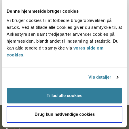
Offentliggørelsesdato
Denne hjemmeside bruger cookies
11.07.2013
Vi bruger cookies til at forbedre brugeroplevelsen på
Denne principafgørelse er kasseret den 2. juli 2019,
ast.dk. Ved at tillade alle cookies giver du samtykke til, at
da der er kommet nye regler på området.
Ankestyrelsen samt tredjeparter anvender cookies på
hjemmesiden, blandt andet til indsamling af statistik. Du
Paragraf
kan altid ændre dit samtykke via
vores side om
cookies
.
§ 14 § 15
Journalnummer
Vis detaljer
0000915-98
Tillad alle cookies
Brug kun nødvendige cookies
Ankestyrelsen