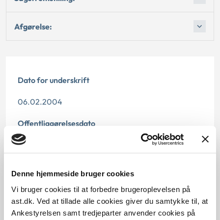
Afgørelse:
Dato for underskrift
06.02.2004
Offentliggørelsesdato
12.07.2013
Paragraf
Denne hjemmeside bruger cookies
§ 13 § 41 § 11 § 91
Vi bruger cookies til at forbedre brugeroplevelsen på
ast.dk. Ved at tillade alle cookies giver du samtykke til, at
Journalnummer
Ankestyrelsen samt tredjeparter anvender cookies på