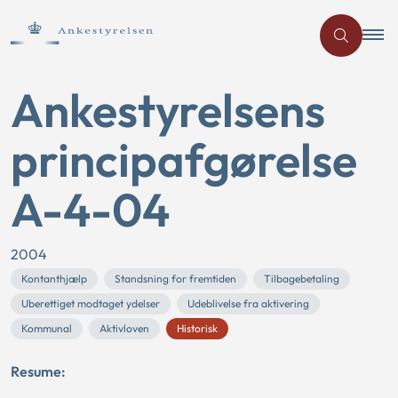
Ankestyrelsens
principafgørelse
A-4-04
2004
Kontanthjælp
Standsning for fremtiden
Tilbagebetaling
Uberettiget modtaget ydelser
Udeblivelse fra aktivering
Kommunal
Aktivloven
Historisk
Resume: