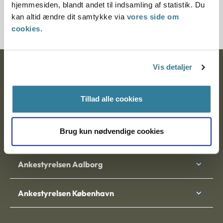
hjemmesiden, blandt andet til indsamling af statistik. Du
2000247-03
kan altid ændre dit samtykke via
vores side om
cookies
.
Vis detaljer
Ankestyrelsen
Postadresse:
Tillad alle cookies
Nytorv 7, 2. sal
9000 Aalborg
Brug kun nødvendige cookies
Ankestyrelsen Aalborg
Ankestyrelsen København