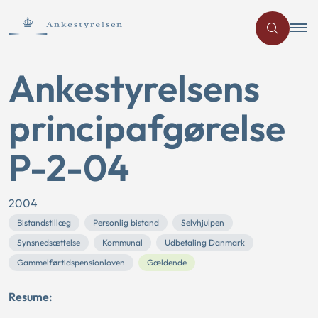
Ankestyrelsens
principafgørelse
P-2-04
2004
Bistandstillæg
Personlig bistand
Selvhjulpen
Synsnedsættelse
Kommunal
Udbetaling Danmark
Gammelførtidspensionloven
Gældende
Resume: