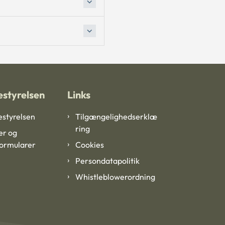
styrelsen
Links
styrelsen
Tilgængelighedserklæ
ring
er og
formularer
Cookies
Persondatapolitik
Whistleblowerordning