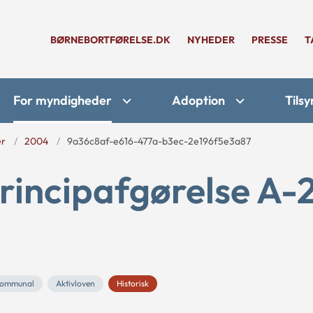
BØRNEBORTFØRELSE.DK
NYHEDER
PRESSE
T
For myndigheder
Adoption
Tilsy
er
2004
9a36c8af-e616-477a-b3ec-2e196f5e3a87
rincipafgørelse A-
ommunal
Aktivloven
Historisk