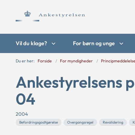
Vil du klage?
For børn og unge
Du er her:
Forside
For myndigheder
Principmeddelels
Ankestyrelsens p
04
2004
Befordringsgodtgørelse
Overgangsregel
Revalidering
K