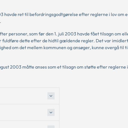
003 havde ret til befordringsgodtgørelse efter reglerne i lov om e
.
fter personer, som før den 1. juli 2003 havde fået tilsagn om el
fuldføre dette efter de hidtil gældende regler. Det var imidlert
r enighed om det mellem kommunen og ansøger, kunne overgå til ti
ust 2003 måtte anses som et tilsagn om støtte efter reglerne i