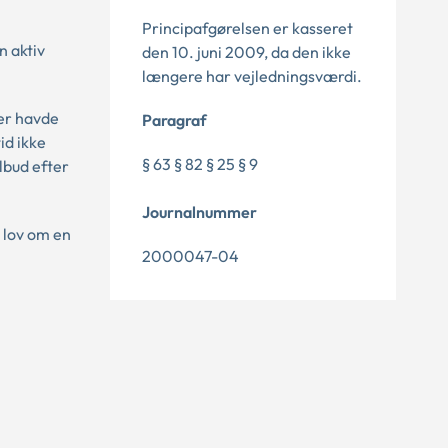
Principafgørelsen er kasseret
n aktiv
den 10. juni 2009, da den ikke
længere har vejledningsværdi.
ler havde
Paragraf
id ikke
§ 63 § 82 § 25 § 9
lbud efter
Journalnummer
 lov om en
2000047-04