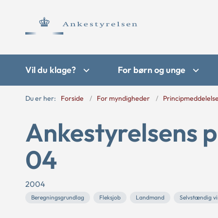
Vil du klage?
For børn og unge
Du er her:
Forside
For myndigheder
Principmeddelels
Ankestyrelsens p
04
2004
Beregningsgrundlag
Fleksjob
Landmand
Selvstændig v