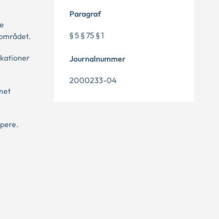
Paragraf
te
§ 5 § 75 § 1
sområdet.
ikationer
Journalnummer
2000233-04
nnet
pere.