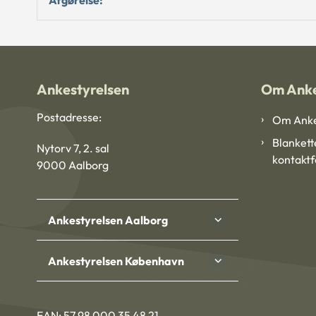
Ankestyrelsen
Om Anke
Postadresse:
Om Anke
Blankett
Nytorv 7, 2. sal
kontakt
9000 Aalborg
Ankestyrelsen Aalborg
Ankestyrelsen København
EAN: 57 98 000 35 48 21