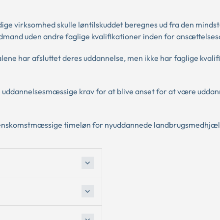
dige virksomhed skulle løntilskuddet beregnes ud fra den minds
mand uden andre faglige kvalifikationer inden for ansættelse
alene har afsluttet deres uddannelse, men ikke har faglige kvalif
e uddannelsesmæssige krav for at blive anset for at være udda
verenskomstmæssige timeløn for nyuddannede landbrugsmedhjæl