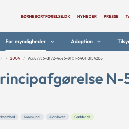
BØRNEBORTFØRELSE.DK
NYHEDER
PRESSE
T
For myndigheder
Adoption
Tilsy
er
2004
9cd877c6-df72-4de6-8f01-64011d1542b5
rincipafgørelse N-
irksomhed
Kommunal
Aktivloven
Gældende