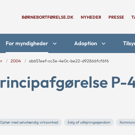
BØRNEBORTFØRELSE.DK
NYHEDER
PRESSE
T
For myndigheder
Adoption
Tilsy
er
2004
ab651eef-cc3e-4e0c-be22-d92866fcf6f6
rincipafgørelse P-
Ophør med selvstændig virksomhed
Salg af udlejningsejendom
Kommuna