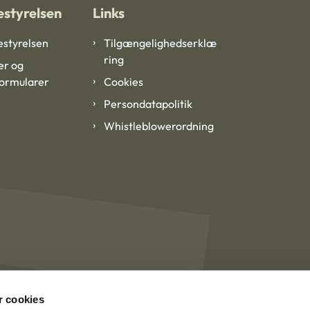
styrelsen
Links
styrelsen
Tilgængelighedserklæ
ring
er og
formularer
Cookies
Persondatapolitik
Whistleblowerordning
 cookies