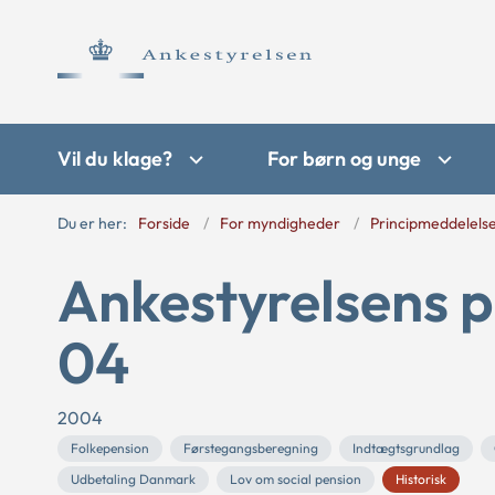
Vil du klage?
For børn og unge
Du er her:
Forside
For myndigheder
Principmeddelels
Ankestyrelsens p
04
2004
Folkepension
Førstegangsberegning
Indtægtsgrundlag
Udbetaling Danmark
Lov om social pension
Historisk