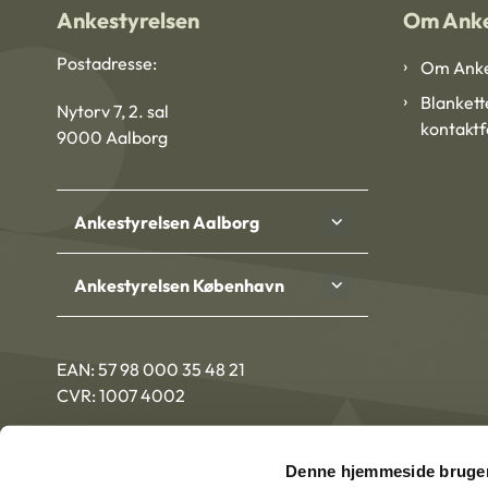
Ankestyrelsen
Om Anke
Postadresse:
Om Anke
Blankett
Nytorv 7, 2. sal
kontakt
9000 Aalborg
Ankestyrelsen Aalborg
Ankestyrelsen København
EAN: 57 98 000 35 48 21
CVR: 1007 4002
Denne hjemmeside bruger